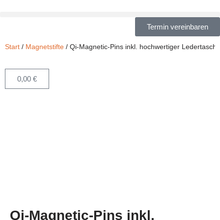
Zum
Termin vereinbaren
Inhalt
Start
/
Magnetstifte
/ Qi-Magnetic-Pins inkl. hochwertiger Ledertasch
springen
0,00
€
Qi-Magnetic-Pins inkl.